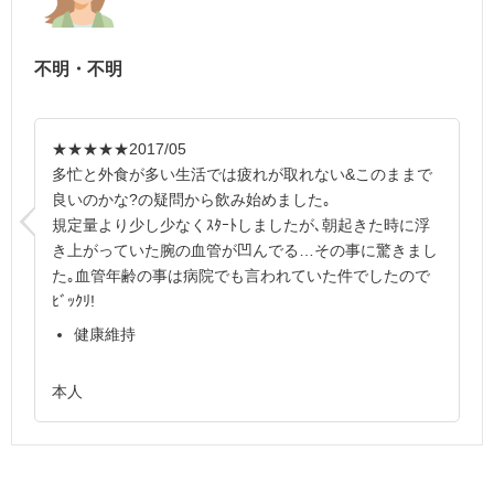
不明・不明
★★★★★
2017/05
多忙と外食が多い生活では疲れが取れない&このままで
良いのかな?の疑問から飲み始めました｡
規定量より少し少なくｽﾀｰﾄしましたが､朝起きた時に浮
き上がっていた腕の血管が凹んでる…その事に驚きまし
た｡血管年齢の事は病院でも言われていた件でしたので
ﾋﾞｯｸﾘ!
健康維持
本人