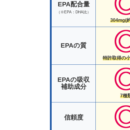
EPA配合量
（※EPA：DHA比）
304mg(
EPAの質
特許取得の小
EPAの吸収
補助成分
7種
信頼度