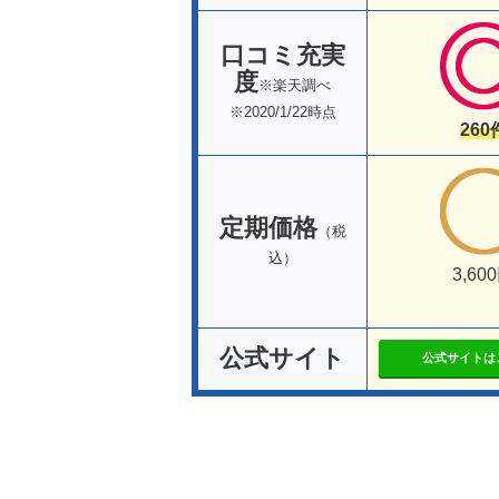
口コミ充実
度
※楽天調べ
※2020/1/22時点
260
定期価格
（税
込）
3,60
公式サイト
公式サイトは