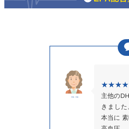
★★★★
主他のD
不明・不明
きました
本当に 
高血圧