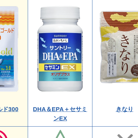
ド300
DHA＆EPA＋セサミ
きなり
ンEX