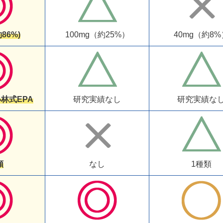
約86%)
100mg（約25%）
40mg（約8%
林式EPA
研究実績なし
研究実績な
類
なし
1種類