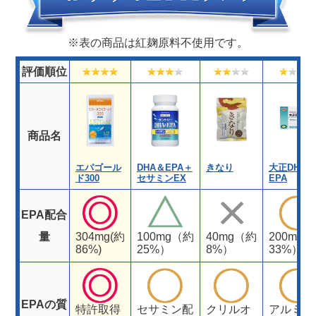
※表の商品は紅麹原料不使用です。
評価順位
商品名
エパゴール
DHA＆EPA＋
きなり
大正DHA・
ド300
セサミンEX
EPA
EPA配合
量
304mg(約
100mg（約
40mg（約
200mg
86%)
25%）
8%）
33%）
EPAの質
特許取得
セサミン配
クリルオ
アルミ個