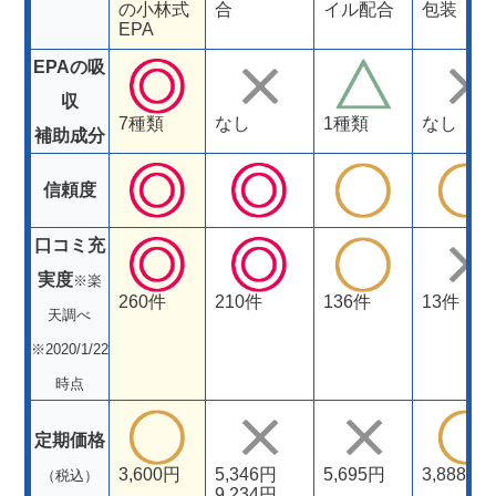
の小林式
合
イル配合
包装
EPA
EPAの吸
収
7種類
なし
1種類
なし
補助成分
信頼度
口コミ充
実度
※楽
260件
210件
136件
13件
天調べ
※2020/1/22
時点
定期価格
3,600円
5,346円
5,695円
3,888円
（税込）
9,234円